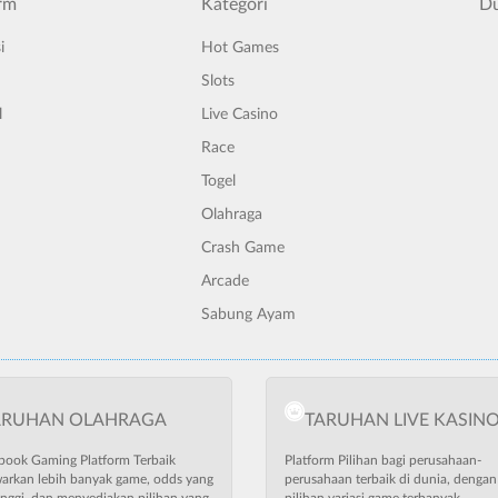
rm
Kategori
D
i
Hot Games
Slots
l
Live Casino
Race
Togel
Olahraga
Crash Game
Arcade
Sabung Ayam
ARUHAN OLAHRAGA
TARUHAN LIVE KASIN
book Gaming Platform Terbaik
Platform Pilihan bagi perusahaan-
rkan lebih banyak game, odds yang
perusahaan terbaik di dunia, dengan