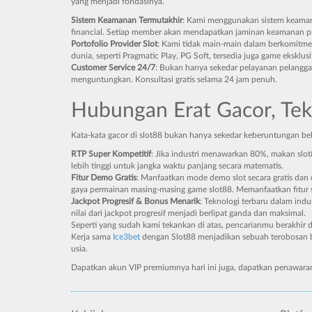
yang menjadi fondasinya.
Sistem Keamanan Termutakhir
: Kami menggunakan sistem keamana
financial. Setiap member akan mendapatkan jaminan keamanan pr
Portofolio Provider Slot
: Kami tidak main-main dalam berkomitmen
dunia, seperti Pragmatic Play, PG Soft, tersedia juga game eksklu
Customer Service 24/7
: Bukan hanya sekedar pelayanan pelanggan
menguntungkan. Konsultasi gratis selama 24 jam penuh.
Hubungan Erat Gacor, Tek
Kata-kata gacor di slot88 bukan hanya sekedar keberuntungan bel
RTP Super Kompetitif
: Jika industri menawarkan 80%, makan slo
lebih tinggi untuk jangka waktu panjang secara matematis.
Fitur Demo Gratis
: Manfaatkan mode demo slot secara gratis dan
gaya permainan masing-masing game slot88. Memanfaatkan fitur s
Jackpot Progresif & Bonus Menarik
: Teknologi terbaru dalam ind
nilai dari jackpot progresif menjadi berlipat ganda dan maksimal.
Seperti yang sudah kami tekankan di atas, pencarianmu berakhir di
Kerja sama
Ice3bet
dengan Slot88 menjadikan sebuah terobosan b
usia.
Dapatkan akun VIP premiumnya hari ini juga, dapatkan penawaran 