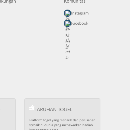
ukungan
Komunitas
Instagram
Facebook
O
TARUHAN TOGEL
Platform togel yang menarik dari perusahan
terbaik di dunia yang menawarkan hadiah