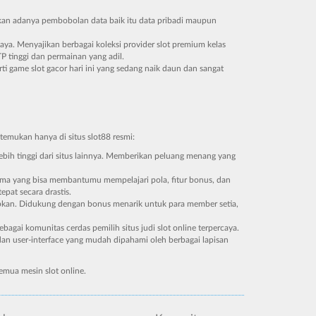
kan adanya pembobolan data baik itu data pribadi maupun
ya. Menyajikan berbagai koleksi provider slot premium kelas
TP tinggi dan permainan yang adil.
i game slot gacor hari ini yang sedang naik daun dan sangat
temukan hanya di situs slot88 resmi:
bih tinggi dari situs lainnya. Memberikan peluang menang yang
tama yang bisa membantumu mempelajari pola, fitur bonus, dan
pat secara drastis.
jubkan. Didukung dengan bonus menarik untuk para member setia,
bagai komunitas cerdas pemilih situs judi slot online terpercaya.
n user-interface yang mudah dipahami oleh berbagai lapisan
emua mesin slot online.