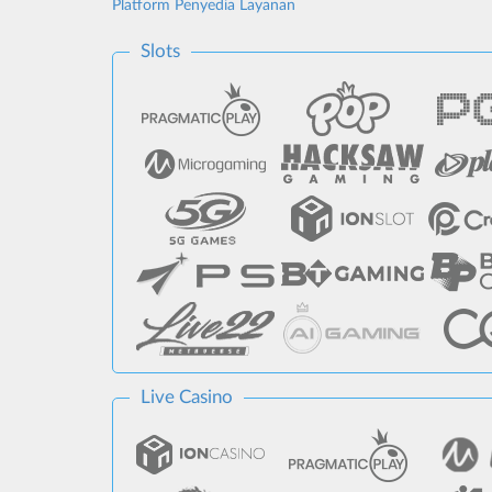
Platform Penyedia Layanan
Slots
Live Casino