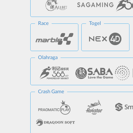
Race
Togel
Olahraga
Crash Game