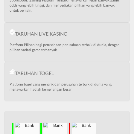
Sportsbook Gaming Platform Terbaik menawarkan lebih banyak game,
odds yang lebih tinggi, dan menyediakan pilihan yang lebih banyak
untuk pemain.
TARUHAN LIVE KASINO
Platform Pilihan bagi perusahaan-perusahaan terbaik di dunia, dengan
pilihan variasi game terbanyak
TARUHAN TOGEL
Platform togel yang menarik dari perusahan terbaik di dunia yang
menawarkan hadiah kemenangan besar