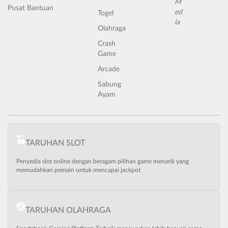
Pusat Bantuan
Togel
Olahraga
Crash
Game
Arcade
Sabung
Ayam
TARUHAN SLOT
Penyedia slot online dengan beragam pilihan game menarik yang
memudahkan pemain untuk mencapai jackpot
TARUHAN OLAHRAGA