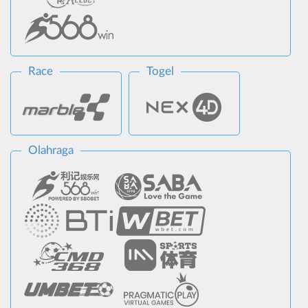
Race
Togel
Olahraga