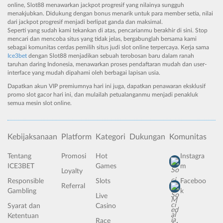
online, Slot88 menawarkan jackpot progresif yang nilainya sungguh
menakjubkan. Didukung dengan bonus menarik untuk para member setia, nilai
dari jackpot progresif menjadi berlipat ganda dan maksimal.
Seperti yang sudah kami tekankan di atas, pencarianmu berakhir di sini. Stop
mencari dan mencoba situs yang tidak jelas, bergabunglah bersama kami
sebagai komunitas cerdas pemilih situs judi slot online terpercaya. Kerja sama
Ice3bet
dengan Slot88 menjadikan sebuah terobosan baru dalam ranah
taruhan daring Indonesia, menawarkan proses pendaftaran mudah dan user-
interface yang mudah dipahami oleh berbagai lapisan usia.
Dapatkan akun VIP premiumnya hari ini juga, dapatkan penawaran eksklusif
promo slot gacor hari ini, dan mulailah petualanganmu menjadi penakluk
semua mesin slot online.
Kebijaksanaan
Platform
Kategori
Dukungan
Komunitas
Tentang
Promosi
Hot
Instagra
ICE3BET
Games
m
Loyalty
Responsible
Slots
Faceboo
Referral
Gambling
k
Live
Syarat dan
Casino
Ketentuan
Race