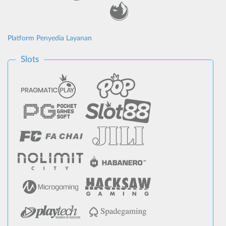
Platform Penyedia Layanan
Slots