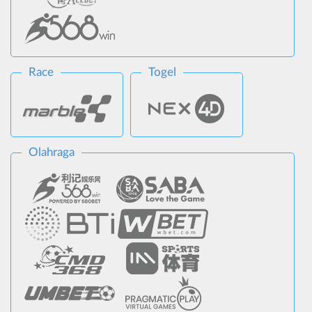
Race
Togel
Olahraga