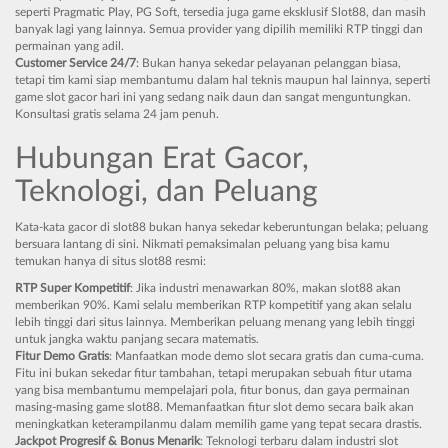
seperti Pragmatic Play, PG Soft, tersedia juga game eksklusif Slot88, dan masih
banyak lagi yang lainnya. Semua provider yang dipilih memiliki RTP tinggi dan
permainan yang adil.
Customer Service 24/7
: Bukan hanya sekedar pelayanan pelanggan biasa,
tetapi tim kami siap membantumu dalam hal teknis maupun hal lainnya, seperti
game slot gacor hari ini yang sedang naik daun dan sangat menguntungkan.
Konsultasi gratis selama 24 jam penuh.
Hubungan Erat Gacor,
Teknologi, dan Peluang
Kata-kata gacor di slot88 bukan hanya sekedar keberuntungan belaka; peluang
bersuara lantang di sini. Nikmati pemaksimalan peluang yang bisa kamu
temukan hanya di situs slot88 resmi:
RTP Super Kompetitif
: Jika industri menawarkan 80%, makan slot88 akan
memberikan 90%. Kami selalu memberikan RTP kompetitif yang akan selalu
lebih tinggi dari situs lainnya. Memberikan peluang menang yang lebih tinggi
untuk jangka waktu panjang secara matematis.
Fitur Demo Gratis
: Manfaatkan mode demo slot secara gratis dan cuma-cuma.
Fitu ini bukan sekedar fitur tambahan, tetapi merupakan sebuah fitur utama
yang bisa membantumu mempelajari pola, fitur bonus, dan gaya permainan
masing-masing game slot88. Memanfaatkan fitur slot demo secara baik akan
meningkatkan keterampilanmu dalam memilih game yang tepat secara drastis.
Jackpot Progresif & Bonus Menarik
: Teknologi terbaru dalam industri slot