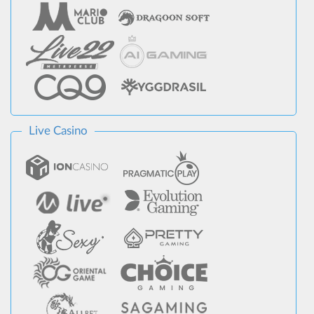
Live Casino