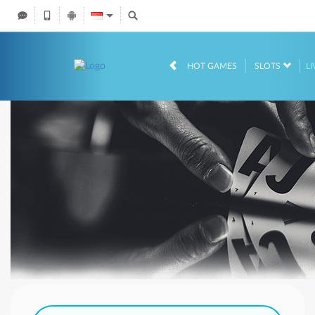
HOT GAMES
SLOTS
L