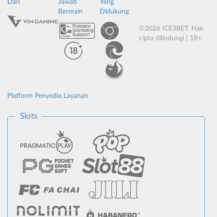
Dari
Jawab
Yang
Bermain
Didukung
©2026 ICE3BET. Hak
cipta dilindungi | 18+
Platform Penyedia Layanan
Slots