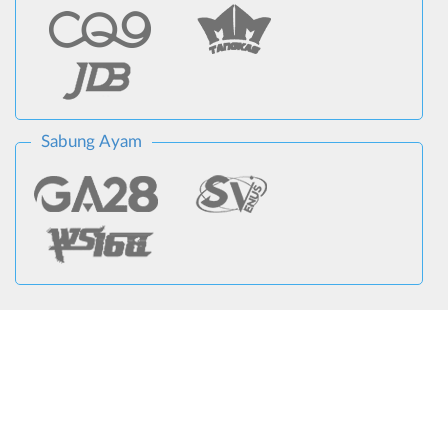
Sabung Ayam