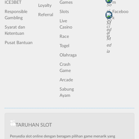
ICE3BET
Games
m
Loyalty
Responsible
Slots
Faceboo
Referral
Gambling
k
Live
Syarat dan
Casino
Ketentuan
Race
Pusat Bantuan
Togel
Olahraga
Crash
Game
Arcade
Sabung
Ayam
TARUHAN SLOT
Penyedia slot online dengan beragam pilihan game menarik yang