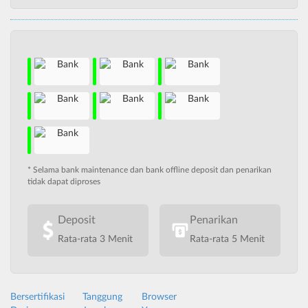
* Selama bank maintenance dan bank offline deposit dan penarikan
tidak dapat diproses
Deposit
Penarikan
Rata-rata 3 Menit
Rata-rata 5 Menit
Bersertifikasi
Tanggung
Browser