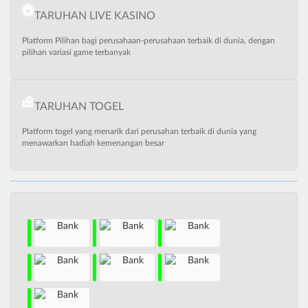
TARUHAN LIVE KASINO
Platform Pilihan bagi perusahaan-perusahaan terbaik di dunia, dengan
pilihan variasi game terbanyak
TARUHAN TOGEL
Platform togel yang menarik dari perusahan terbaik di dunia yang
menawarkan hadiah kemenangan besar