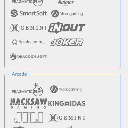
Arcade