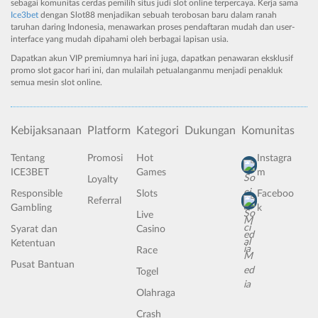
sebagai komunitas cerdas pemilih situs judi slot online terpercaya. Kerja sama
Ice3bet
dengan Slot88 menjadikan sebuah terobosan baru dalam ranah
taruhan daring Indonesia, menawarkan proses pendaftaran mudah dan user-
interface yang mudah dipahami oleh berbagai lapisan usia.
Dapatkan akun VIP premiumnya hari ini juga, dapatkan penawaran eksklusif
promo slot gacor hari ini, dan mulailah petualanganmu menjadi penakluk
semua mesin slot online.
Kebijaksanaan
Platform
Kategori
Dukungan
Komunitas
Tentang
Promosi
Hot
Instagra
ICE3BET
Games
m
Loyalty
Responsible
Slots
Faceboo
Referral
Gambling
k
Live
Syarat dan
Casino
Ketentuan
Race
Pusat Bantuan
Togel
Olahraga
Crash