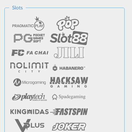
Slots