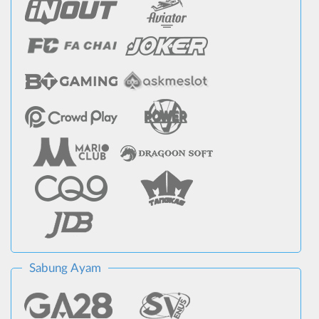
Sabung Ayam