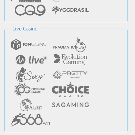
Live Casino