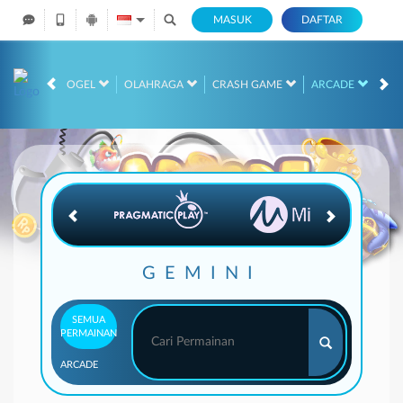
MASUK
DAFTAR
RACE
TOGEL
OLAHRAGA
CRASH GAME
ARCADE
SA
GEMINI
SEMUA
PERMAINAN
ARCADE